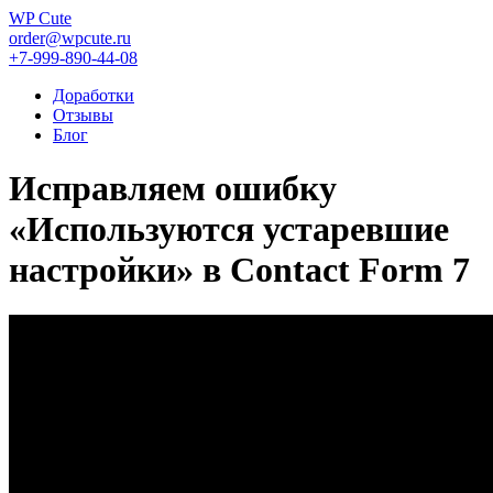
WP Cute
order@wpcute.ru
+7-999-890-44-08
Доработки
Отзывы
Блог
Исправляем ошибку
«Используются устаревшие
настройки» в Contact Form 7