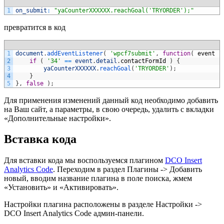
1
on_submit
:
"yaCounterXXXXXX.reachGoal('TRYORDER');"
превратится в код
1
document
.
addEventListener
(
'wpcf7submit'
,
function
(
event
)
2
if
(
'34'
==
event
.
detail
.
contactFormId
)
{
3
yaCounterXXXXXX
.
reachGoal
(
'TRYORDER'
)
;
4
}
5
}
,
false
)
;
Для применения изменений данный код необходимо добавить
на Ваш сайт, а параметры, в свою очередь, удалить с вкладки
«Дополнительные настройки».
Вставка кода
Для вставки кода мы воспользуемся плагином
DCO Insert
Analytics Code
. Переходим в раздел Плагины -> Добавить
новый, вводим название плагина в поле поиска, жмем
«Установить» и «Активировать».
Настройки плагина расположены в разделе Настройки ->
DCO Insert Analytics Code админ-панели.