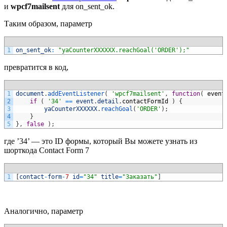
и
wpcf7mailsent
для on_sent_ok.
Таким образом, параметр
1
on_sent_ok
:
"yaCounterXXXXXX.reachGoal('ORDER');"
превратится в код,
1
document
.
addEventListener
(
'wpcf7mailsent'
,
function
(
event
2
if
(
'34'
==
event
.
detail
.
contactFormId
)
{
3
yaCounterXXXXXX
.
reachGoal
(
'ORDER'
)
;
4
}
5
}
,
false
)
;
где ’34’ — это ID формы, который Вы можете узнать из
шорткода Contact Form 7
1
[
contact
-
form
-
7
id
=
"34"
title
=
"Заказать"
]
Аналогично, параметр